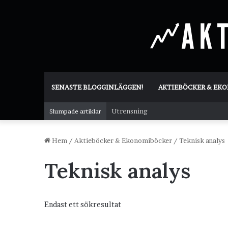
SENASTE BLOGGINLÄGGEN!
AKTIEBÖCKER & EK
Utrensning
Slumpade artiklar
Hem
/
Aktieböcker & Ekonomiböcker
/
Teknisk analys
Teknisk analys
Endast ett sökresultat