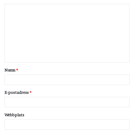
K
o
m
m
e
n
t
Namn
*
a
r
*
E-postadress
*
Webbplats