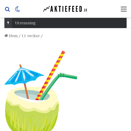
Sök
Switch
M
efter
skin
Utrensning
Hem
/
11 veckor
/