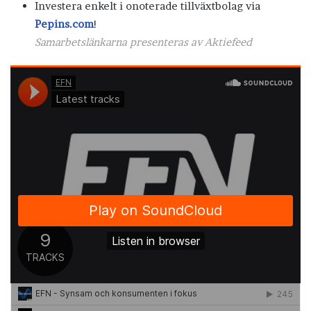
Investera enkelt i onoterade tillväxtbolag via
Pepins.com
!
Samarbetslänkarna presenteras av Aktiefeed