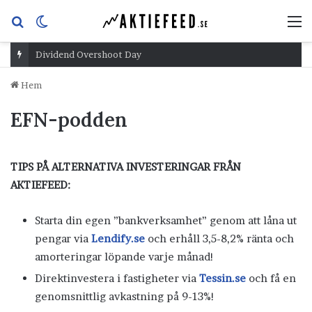
Sök
Switch
M
efter
skin
Dividend Overshoot Day
Hem
EFN-podden
TIPS PÅ ALTERNATIVA INVESTERINGAR FRÅN
AKTIEFEED:
Starta din egen ”bankverksamhet” genom att låna ut
pengar via
Lendify.se
och erhåll 3,5-8,2% ränta och
amorteringar löpande varje månad!
Direktinvestera i fastigheter via
Tessin.se
och få en
genomsnittlig avkastning på 9-13%!