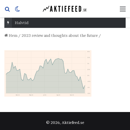
Sök
Switch
M
efter
skin
Halvtid
Hem
/
2023 review and thoughts about the future
/
© 2026, Aktiefeed.se