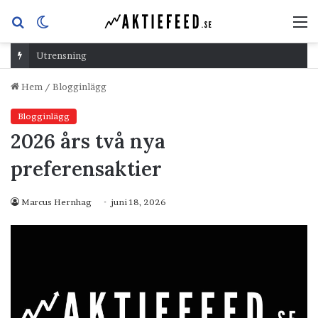
Sök
Switch
M
efter
skin
Utrensning
Hem
/
Blogginlägg
Blogginlägg
2026 års två nya
preferensaktier
Marcus Hernhag
juni 18, 2026