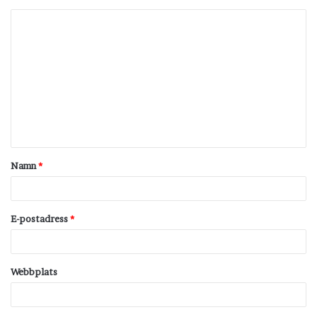
K
o
m
m
e
n
t
Namn
*
a
r
*
E-postadress
*
Webbplats