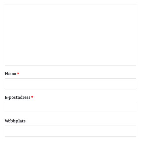
K
o
m
m
e
n
t
Namn
*
a
r
*
E-postadress
*
Webbplats