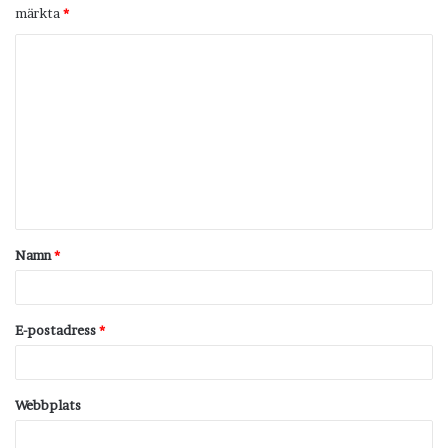
märkta
*
K
o
m
m
e
n
t
Namn
*
a
r
*
E-postadress
*
Webbplats