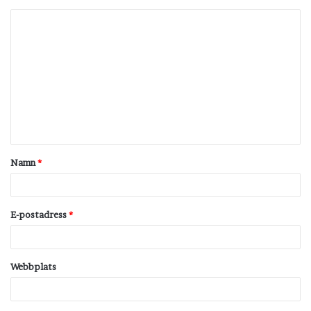
K
o
m
m
e
n
t
Namn
*
a
r
*
E-postadress
*
Webbplats