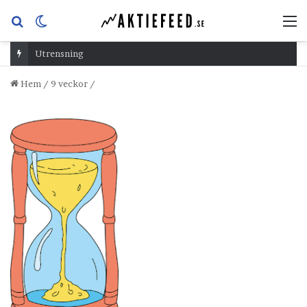
Sök
Switch
M
efter
skin
Utrensning
Hem
/
9 veckor
/