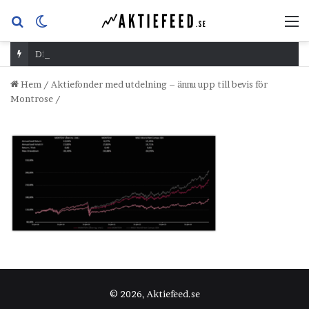
Sök
Switch
M
efter
skin
Dividend Overshoot Day
Hem
/
Aktiefonder med utdelning – ännu upp till bevis för
Montrose
/
© 2026, Aktiefeed.se