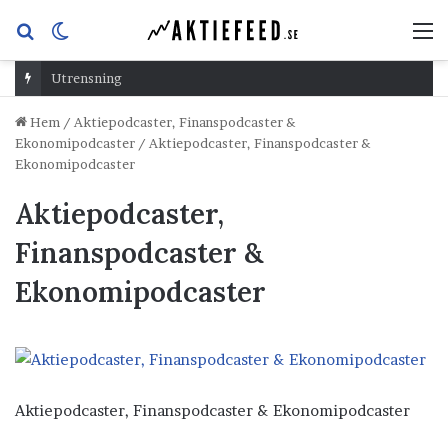
Sök
Switch
M
efter
skin
Utrensning
Hem
/
Aktiepodcaster, Finanspodcaster &
Ekonomipodcaster
/
Aktiepodcaster, Finanspodcaster &
Ekonomipodcaster
Aktiepodcaster,
Finanspodcaster &
Ekonomipodcaster
Aktiepodcaster, Finanspodcaster & Ekonomipodcaster