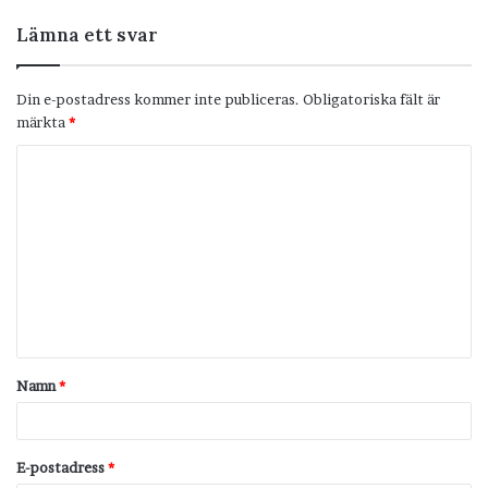
Lämna ett svar
Din e-postadress kommer inte publiceras.
Obligatoriska fält är
märkta
*
K
o
m
m
e
n
t
Namn
*
a
r
*
E-postadress
*