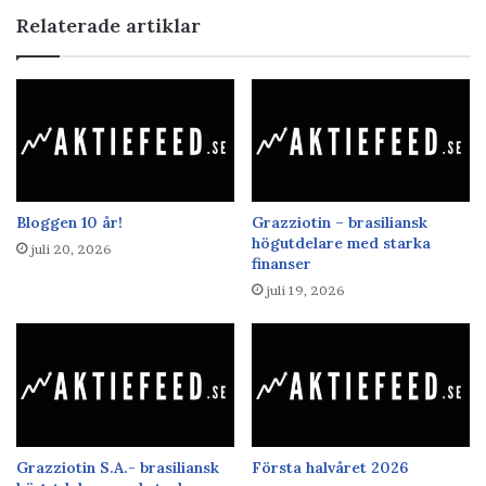
Relaterade artiklar
Bloggen 10 år!
Grazziotin – brasiliansk
högutdelare med starka
juli 20, 2026
finanser
juli 19, 2026
Grazziotin S.A.- brasiliansk
Första halvåret 2026