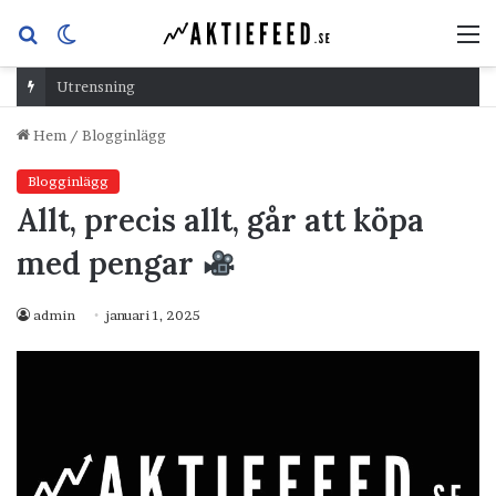
Sök
Switch
M
efter
skin
Utrensning
Hem
/
Blogginlägg
Blogginlägg
Allt, precis allt, går att köpa
med pengar
admin
januari 1, 2025