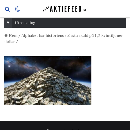
Sök
Switch
M
efter
skin
Utrensning
Hem
/
Alphabet har historiens största skuld på 1,2 kvintiljoner
dollar
/