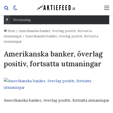
Sök
Switch
M
efter
skin
Utrensning
Hem
/
Amerikanska banker, överlag positiv, fortsatta
utmaningar
/
Amerikanska banker, överlag positiv, fortsatta
utmaningar
Amerikanska banker, överlag
positiv, fortsatta utmaningar
Amerikanska banker, överlag positiv, fortsatta utmaningar