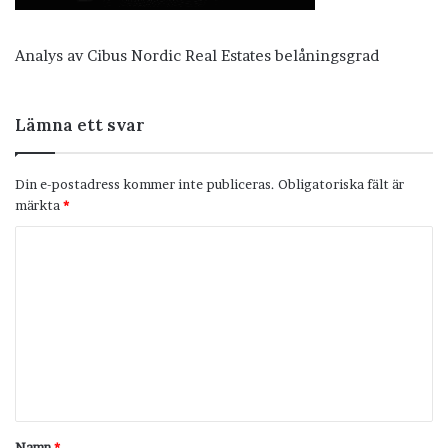
Analys av Cibus Nordic Real Estates belåningsgrad
Lämna ett svar
Din e-postadress kommer inte publiceras.
Obligatoriska fält är
märkta
*
K
o
m
m
e
n
t
Namn
*