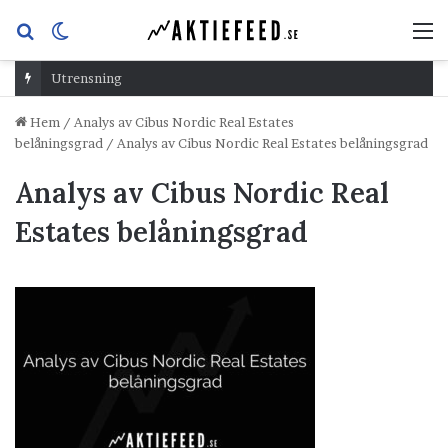
Sök
Switch
M
efter
skin
Utrensning
Hem
/
Analys av Cibus Nordic Real Estates
belåningsgrad
/
Analys av Cibus Nordic Real Estates belåningsgrad
Analys av Cibus Nordic Real
Estates belåningsgrad