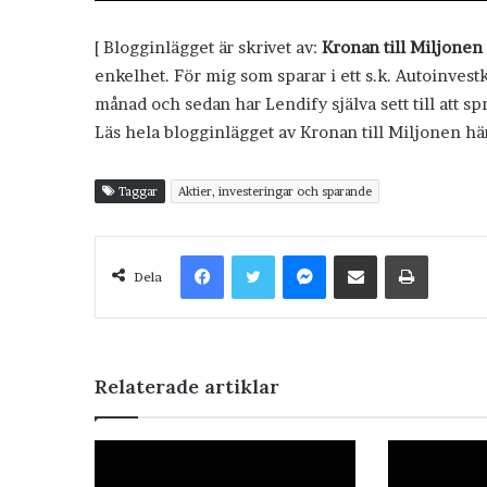
[ Blogginlägget är skrivet av:
Kronan till Miljonen
enkelhet. För mig som sparar i ett s.k. Autoinvestk
månad och sedan har Lendify själva sett till att sp
Läs hela blogginlägget av Kronan till Miljonen hä
Taggar
Aktier, investeringar och sparande
Facebook
Twitter
Messenger
Dela via e-post
Skriv ut
Dela
Relaterade artiklar