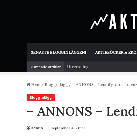
SENASTE BLOGGINLÄGGEN!
AKTIEBÖCKER & EK
Utrensning
Slumpade artiklar
Hem
/
Blogginlägg
/
– ANNONS – Lendify blir ännu enk
Blogginlägg
– ANNONS – Lendif
admin
september 4, 2019