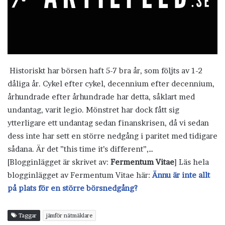
Historiskt har börsen haft 5-7 bra år, som följts av 1-2
dåliga år. Cykel efter cykel, decennium efter decennium,
århundrade efter århundrade har detta, såklart med
undantag, varit legio. Mönstret har dock fått sig
ytterligare ett undantag sedan finanskrisen, då vi sedan
dess inte har sett en större nedgång i paritet med tidigare
sådana. Är det ”this time it’s different”,…
[Blogginlägget är skrivet av:
Fermentum Vitae
] Läs hela
blogginlägget av Fermentum Vitae här:
Ännu är inte allt
på plats för en större börsnedgång?
Taggar
jämför nätmäklare