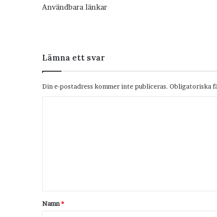
Användbara länkar
Lämna ett svar
Din e-postadress kommer inte publiceras.
Obligatoriska f
K
o
m
m
e
n
t
Namn
*
a