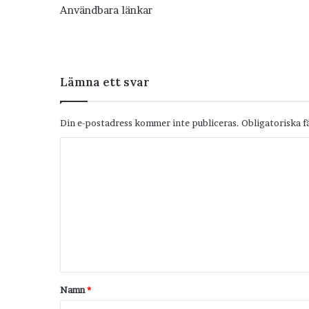
Användbara länkar
Lämna ett svar
Din e-postadress kommer inte publiceras.
Obligatoriska f
K
o
m
m
e
n
t
Namn
*
a