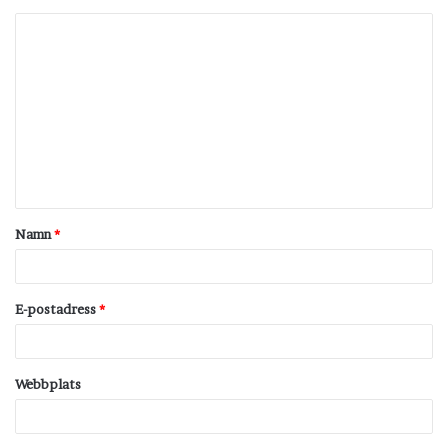
K
o
m
m
e
n
t
Namn
*
a
r
*
E-postadress
*
Webbplats