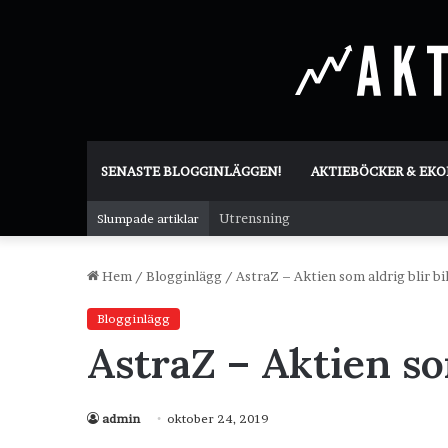
SENASTE BLOGGINLÄGGEN!
AKTIEBÖCKER & EK
Utrensning
Slumpade artiklar
Hem
/
Blogginlägg
/
AstraZ – Aktien som aldrig blir bil
Blogginlägg
AstraZ – Aktien som
admin
oktober 24, 2019