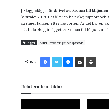
[ Blogginlägget är skrivet av:
Kronan till Miljonen
kvartalet 2019. Det blev en helt okej rapport och
så stiger kursen efter rapporten. Är det här en ak
Läs hela blogginlägget av Kronan till Miljonen hä
Taggar
Aktier, investeringar och sparande
Facebook
Twitter
Messenger
Dela via e-post
Skriv ut
Dela
Relaterade artiklar