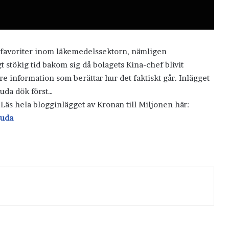
na favoriter inom läkemedelssektorn, nämligen
t stökig tid bakom sig då bolagets Kina-chef blivit
re information som berättar hur det faktiskt går. Inlägget
juda dök först…
 Läs hela blogginlägget av Kronan till Miljonen här:
juda