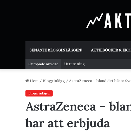
SENASTE BLOGGINLÄGGEN!
AKTIEBÖCKER & EK
Utrensning
Slumpade artiklar
Hem
/
Blogginlägg
/
AstraZeneca – bland det bästa Sve
Blogginlägg
AstraZeneca – blan
har att erbjuda