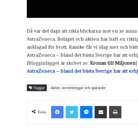
Då var det dags att rikta blickarna mot en av mi
AstraZeneca. Bolaget och aktien har haft en riktig
anklagad för brott. Kanske får vi idag mer och bätt
AstraZeneca – bland det bästa Sverige har att erb
[Blogginlägget är skrivet av:
Kronan till Miljonen
]
AstraZeneca – bland det bästa Sverige har att erb
Taggar
Aktier, investeringar och sparande
Facebook
Twitter
Messenger
Dela via e-post
Skriv ut
Dela