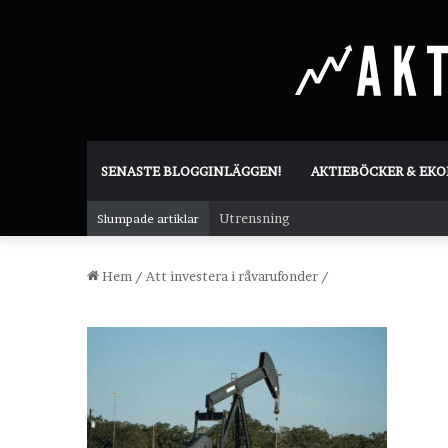
SENASTE BLOGGINLÄGGEN!
AKTIEBÖCKER & EK
Utrensning
Slumpade artiklar
Hem
/
Att investera i råvarufonder
/