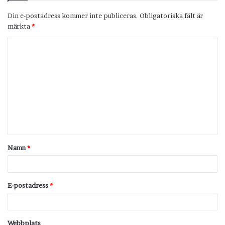
Din e-postadress kommer inte publiceras.
Obligatoriska fält är
märkta
*
K
o
m
m
e
n
t
Namn
*
a
r
*
E-postadress
*
Webbplats