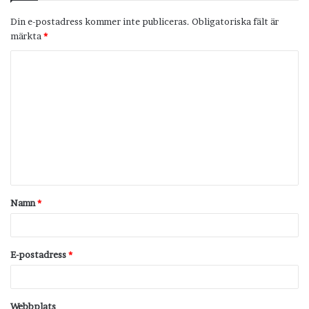
Din e-postadress kommer inte publiceras.
Obligatoriska fält är
märkta
*
K
o
m
m
e
n
t
Namn
*
a
r
*
E-postadress
*
Webbplats