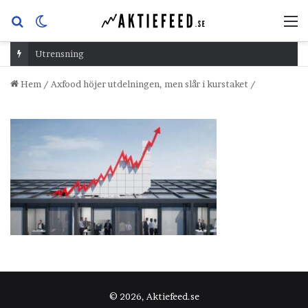
Sök
Switch
M
efter
skin
Utrensning
Hem
/
Axfood höjer utdelningen, men slår i kurstaket
/
© 2026, Aktiefeed.se