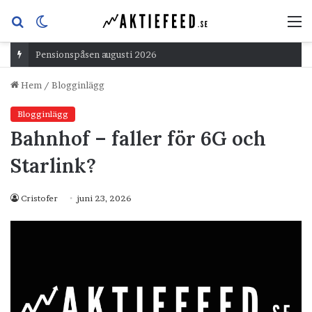
Sök
Switch
M
efter
skin
Pensionspåsen augusti 2026
Hem
/
Blogginlägg
Blogginlägg
Bahnhof – faller för 6G och
Starlink?
Cristofer
juni 23, 2026