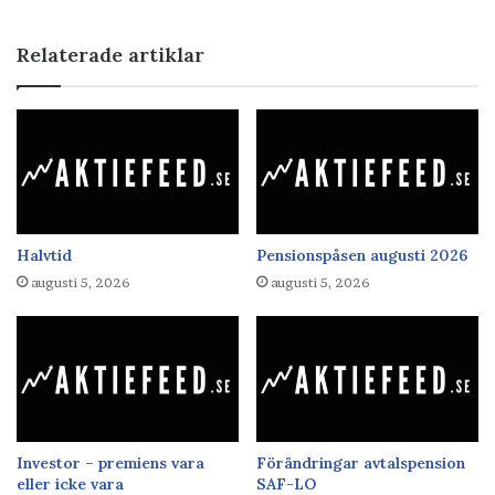
Relaterade artiklar
Halvtid
Pensionspåsen augusti 2026
augusti 5, 2026
augusti 5, 2026
Investor – premiens vara
Förändringar avtalspension
eller icke vara
SAF-LO