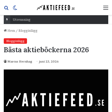
Sök
Switch
M
efter
skin
Utrensning
Hem
/
Blogginlägg
Blogginlägg
Bästa aktieböckerna 2026
Marcus Hernhag
juni 23, 2026