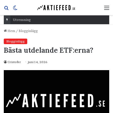
Sök
Switch
M
efter
skin
Utrensning
Hem
/
Blogginlägg
Blogginlägg
Bästa utdelande ETF:erna?
Cristofer
juni 14, 2026