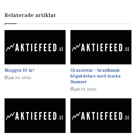
Relaterade artiklar
Bloggen 10 år!
Grazziotin – brasiliansk
högutdelare med starka
juli 20, 2026
finanser
juli 19, 2026