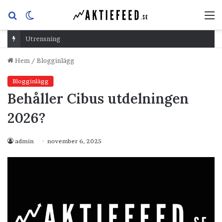
Sök
Switch
M
efter
skin
Utrensning
Hem
/
Blogginlägg
Blogginlägg
Behåller Cibus utdelningen
2026?
admin
november 6, 2025