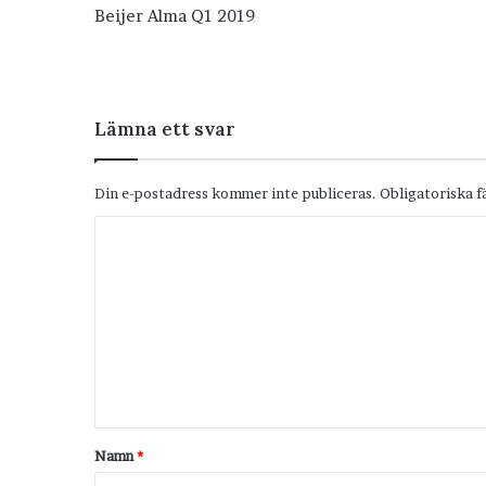
Beijer Alma Q1 2019
Lämna ett svar
Din e-postadress kommer inte publiceras.
Obligatoriska f
K
o
m
m
e
n
t
Namn
*
a