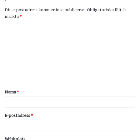
Din e-postadress kommer inte publiceras.
Obligatoriska fält är
märkta
*
K
o
m
m
e
n
t
Namn
*
a
r
*
E-postadress
*
Webbplats