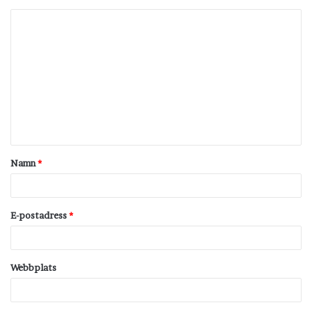
K
o
m
m
e
n
t
Namn
*
a
r
*
E-postadress
*
Webbplats