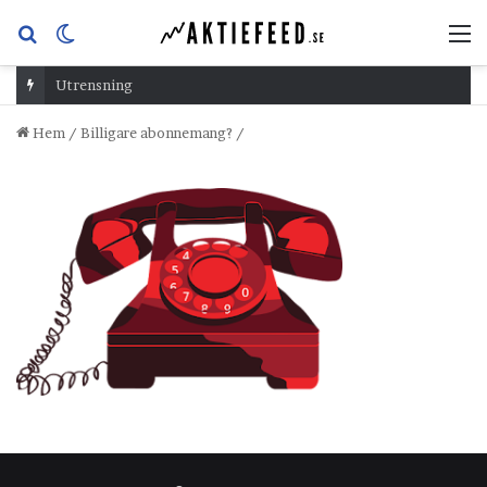
Sök
Switch
M
efter
skin
Utrensning
Hem
/
Billigare abonnemang?
/