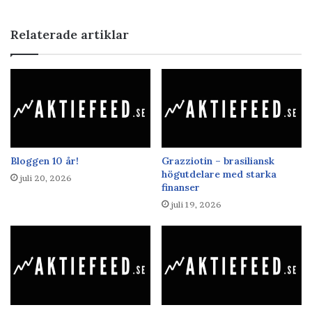
Relaterade artiklar
Bloggen 10 år!
Grazziotin – brasiliansk
högutdelare med starka
juli 20, 2026
finanser
juli 19, 2026