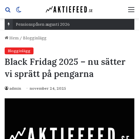
Sök
Switch
M
efter
skin
Pensionspåsen augusti 2026
Hem
/
Blogginlägg
Blogginlägg
Black Fridag 2025 – nu sätter
vi sprätt på pengarna
admin
november 24, 2025