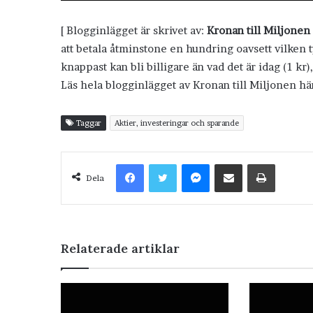
[ Blogginlägget är skrivet av:
Kronan till Miljonen
att betala åtminstone en hundring oavsett vilken ty
knappast kan bli billigare än vad det är idag (1 kr
Läs hela blogginlägget av Kronan till Miljonen hä
Taggar
Aktier, investeringar och sparande
Facebook
Twitter
Messenger
Dela via e-post
Skriv ut
Dela
Relaterade artiklar