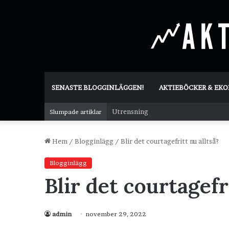
SENASTE BLOGGINLÄGGEN!
AKTIEBÖCKER & EK
Utrensning
Slumpade artiklar
Hem
/
Blogginlägg
/
Blir det courtagefritt nu alltså?
Blogginlägg
Blir det courtagefr
admin
november 29, 2022