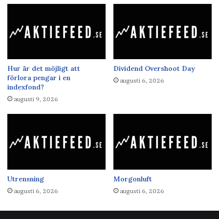
Hur är det möjligt att
Dividend Overshoot Day
förlora pengar i en
augusti 6, 2026
indexfond?
augusti 9, 2026
Utrensning
Morgonluft
augusti 6, 2026
augusti 6, 2026