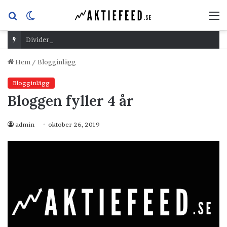
Sök
Switch
M
efter
skin
Dividend Overshoot Day
Hem
/
Blogginlägg
Blogginlägg
Bloggen fyller 4 år
admin
oktober 26, 2019