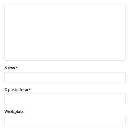
K
o
m
m
e
n
t
Namn
*
a
r
*
E-postadress
*
Webbplats