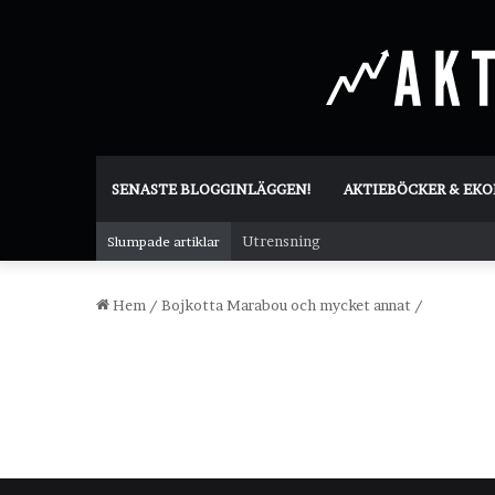
SENASTE BLOGGINLÄGGEN!
AKTIEBÖCKER & EK
Utrensning
Slumpade artiklar
Hem
/
Bojkotta Marabou och mycket annat
/