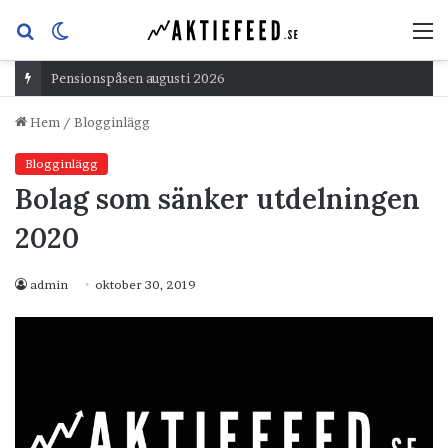
Sök
Switch
M
efter
skin
Pensionspåsen augusti 2026
Hem
/
Blogginlägg
Blogginlägg
Bolag som sänker utdelningen
2020
admin
oktober 30, 2019