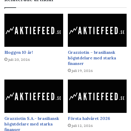
Bloggen 10 år!
Grazziotin – brasiliansk
högutdelare med starka
juli 20, 2026
finanser
juli 19, 2026
Grazziotin S.A.- brasiliansk
Första halvåret 2026
högutdelare med starka
juli 12, 2026
finanser