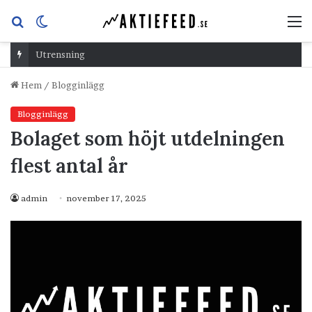
Sök
Switch
M
efter
skin
Utrensning
Hem
/
Blogginlägg
Blogginlägg
Bolaget som höjt utdelningen
flest antal år
admin
november 17, 2025