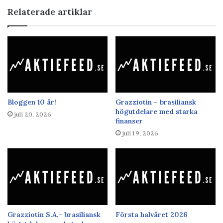
Relaterade artiklar
Bloggen 10 år!
Grazziotin – brasiliansk
högutdelare med starka
juli 20, 2026
finanser
juli 19, 2026
Grazziotin S.A.- brasiliansk
Första halvåret 2026