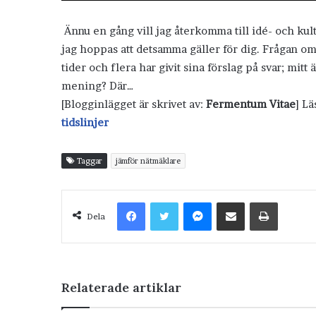
Ännu en gång vill jag återkomma till idé- och kul
jag hoppas att detsamma gäller för dig. Frågan o
tider och flera har givit sina förslag på svar; mit
mening? Där…
[Blogginlägget är skrivet av:
Fermentum Vitae
] L
tidslinjer
Taggar
jämför nätmäklare
Facebook
Twitter
Messenger
Dela via e-post
Skriv ut
Dela
Relaterade artiklar