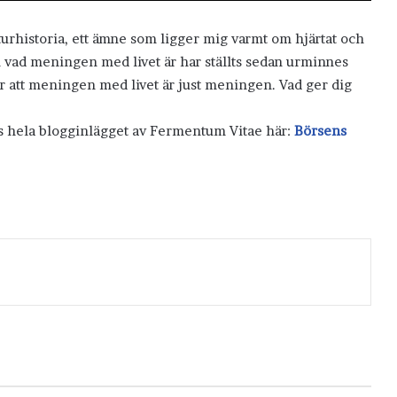
turhistoria, ett ämne som ligger mig varmt om hjärtat och
m vad meningen med livet är har ställts sedan urminnes
t är att meningen med livet är just meningen. Vad ger dig
äs hela blogginlägget av Fermentum Vitae här:
Börsens