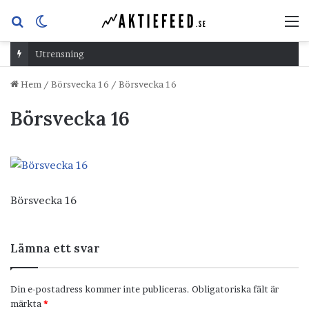
Sök
Switch
M
efter
skin
Utrensning
Hem
/
Börsvecka 16
/
Börsvecka 16
Börsvecka 16
Börsvecka 16
Lämna ett svar
Din e-postadress kommer inte publiceras.
Obligatoriska fält är
märkta
*