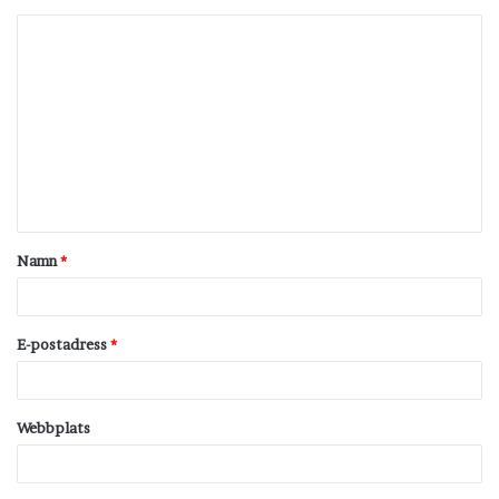
K
o
m
m
e
n
t
Namn
*
a
r
*
E-postadress
*
Webbplats