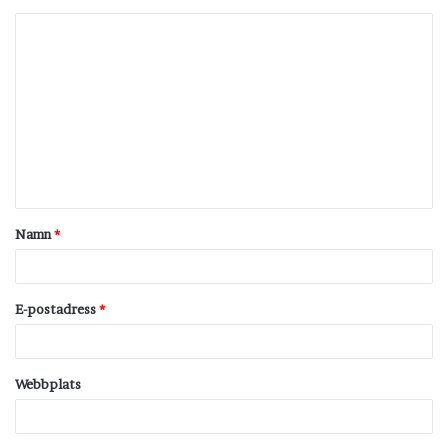
K
o
m
m
e
n
t
Namn
*
a
r
*
E-postadress
*
Webbplats