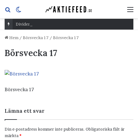
Sök
Switch
M
efter
skin
Dividend Overshoot Day
Hem
/
Börsvecka 17
/
Börsvecka 17
Börsvecka 17
Börsvecka 17
Lämna ett svar
Din e-postadress kommer inte publiceras.
Obligatoriska fält är
märkta
*