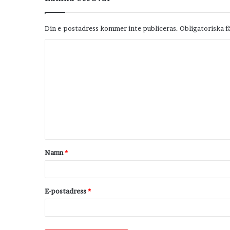
Din e-postadress kommer inte publiceras.
Obligatoriska f
K
o
m
m
e
n
t
Namn
*
a
r
*
E-postadress
*