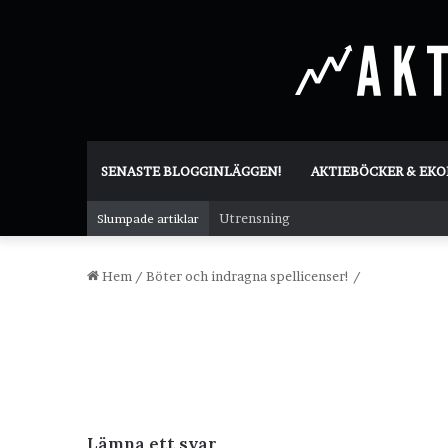
SENASTE BLOGGINLÄGGEN!
AKTIEBÖCKER & EK
Utrensning
Slumpade artiklar
Hem
/
Böter och indragna spellicenser!
/
Lämna ett svar