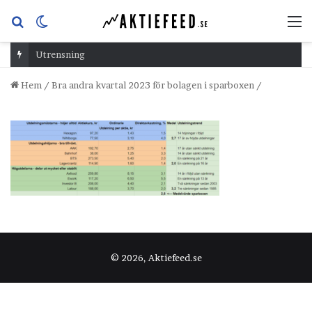
Sök
Switch
M
efter
skin
Utrensning
Hem
/
Bra andra kvartal 2023 för bolagen i sparboxen
/
© 2026, Aktiefeed.se