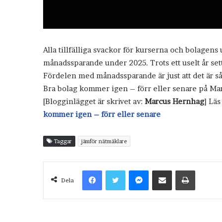
Alla tillfälliga svackor för kurserna och bolagens
månadssparande under 2025. Trots ett uselt år sett
Fördelen med månadssparande är just att det är så l
Bra bolag kommer igen – förr eller senare på Ma
[Blogginlägget är skrivet av:
Marcus Hernhag
] Lä
kommer igen – förr eller senare
Taggar
jämför nätmäklare
Facebook
Twitter
Messenger
Dela via e-post
Skriv ut
Dela