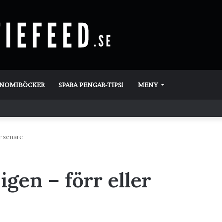
ONOMIBÖCKER
SPARA PENGAR-TIPS!
MENY
r senare
gen – förr eller