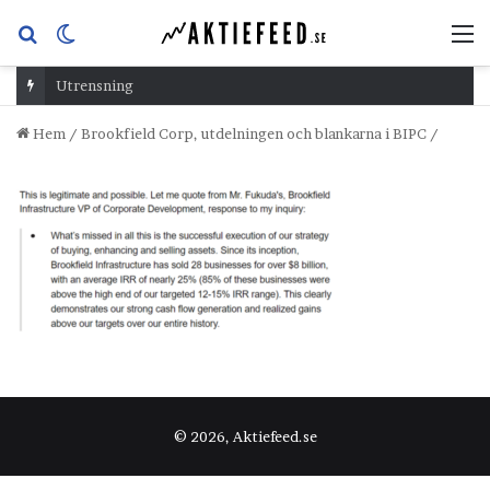
Sök
Switch
M
efter
skin
Utrensning
Hem
/
Brookfield Corp, utdelningen och blankarna i BIPC
/
© 2026, Aktiefeed.se